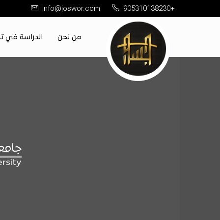
Info@joswor.com
905310138230+
من نحن
الدراسة في تر
جامع
ersity