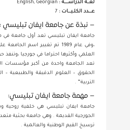
لغــة الدراســــة :
English, Georgian
عـــدد الكلـيـــات :
7
– نبذة عن جامعة ايفان تبليسي :
،وفي عام 1989 تم تغيير اسم
العلمي وأكثرها احتراما في جورجيا ،وتنفذ حوالي 200 برنامج منح علمية محلية ودولي
الحقوق – العلوم الدقيقة والطبيعية – ال
التربية” .
– مهمة جامعة ايفان تبليسي:
جامعة ايفان تبليسي هي خلفية روحية وفكري
الجورجية القديمة . وهي جامعة بحثية متعد
ترسيخ القيم الوطنية والعالمية .