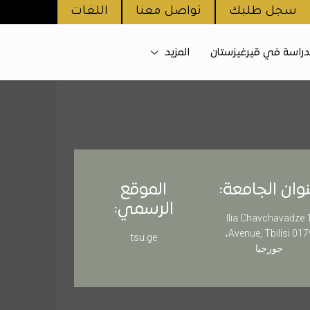
سجل طلبك
تواصل معنا
اللغات
دراسة في قيرغيزستان
المزيد
وان الجامعة:
الموقع
الرسمي:
1 Ilia Chavchavadze
Avenue, Tbilisi 0179،
tsu.ge
جورجيا