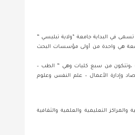
تعد أول جامعة في منطقة القوقاز حيث فتحت أبوابها في 26 يناير 1918 وكانت تسمى في البداية جامعة “ولاية تبليسي ”
د الجامعة هي واحدة من أولى مؤسسات البحث
ة من أكبر مؤسسات التعليم العالي ،حيث يدرس بها ما يقرب من 22000 طالب ،وتتكون من سبع كليات وهي ” الطب –
تصاد وإدارة الأعمال – علم النفس وعلوم
 والمراكز التعليمية والعلمية والثقافية