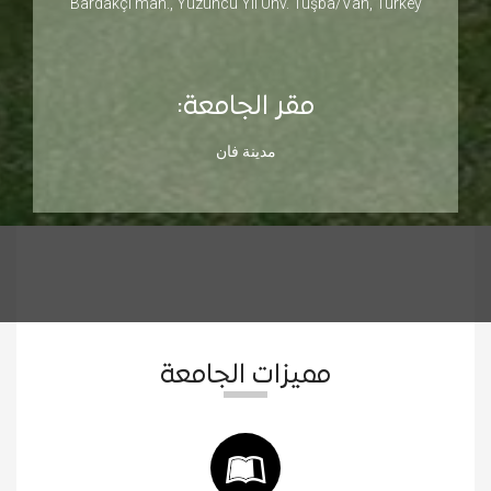
Bardakçi mah., Yüzüncü Yıl Ünv. Tuşba/Van, Turkey
مقر الجامعة:
مدينة فان
مميزات الجامعة